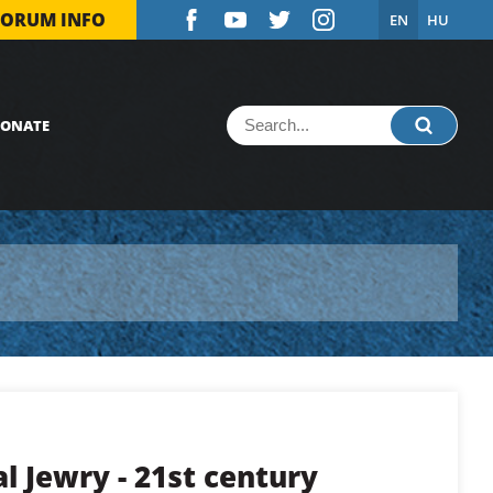
FORUM INFO
EN
HU
ONATE
al Jewry - 21st century