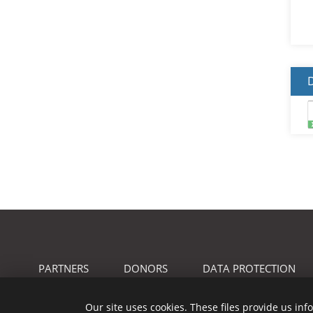
PARTNERS
DONORS
DATA PROTECTION
Our site uses cookies. These files provide us in