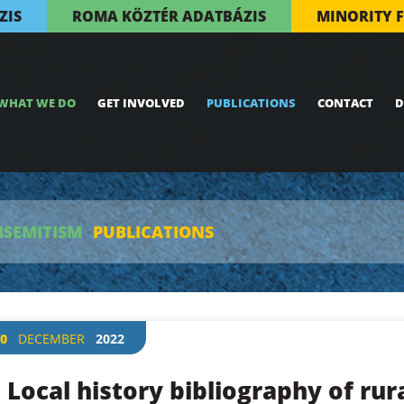
ZIS
ROMA KÖZTÉR ADATBÁZIS
MINORITY 
WHAT WE DO
GET INVOLVED
PUBLICATIONS
CONTACT
D
ISEMITISM
PUBLICATIONS
0
DECEMBER
2022
Local history bibliography of rur