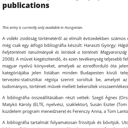
publications
This entry is currently only available in Hungarian.
A vidéki zsidóság történetéről az elmúlt évtizedekben számos
még csak egy átfogó bibliográfia készült: Haraszti György:
Hágár
helytörténeti tanulmányok és leírások a történeti Magyarország 
2008). A művet kiegészítendő, és ezen tevékenység teljesebb fe
magyar nyelvű könyveket, amelyek az ezredforduló óta jelent
kategóriájába jelen listában minden Budapesten kívüli tel
tervezési-statisztikai régiója szerint soroltuk be, amelyet
tudományos, történeti művek mellett bekerültek visszaemlékez
A bibliográfia összeállításában részt vettek: Szegő Ágnes (O
Matykó Károly (ELTE, nyelvész, szaklektor), Susán Eszter (Tom 
küzdelem program menedzsere) és Ferenczy Anna, a Tom Lantos
A bibliográfia tartalmát folyamatosan frissítjük és bővítjük. U