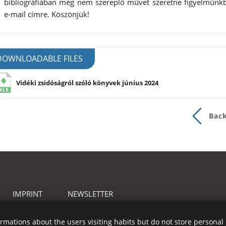
bibliográfiában még nem szereplő művet szeretne figyelmünkbe
e-mail címre. Köszönjük!
DOWNLOADABLE FILES
Vidéki zsidóságról szóló könyvek június 2024
Bac
IMPRINT
NEWSLETTER
formations about the users visiting habits but do not store persona