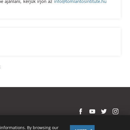
 ajánlani, kérjük írjon az
info@tomlantosintitute.hu
k
l informations. By browsing our