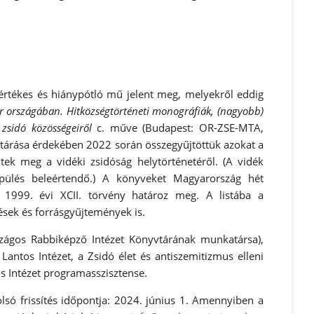
 értékes és hiánypótló mű jelent meg, melyekről eddig
 országában. Hitközségtörténeti monográfiák, (nagyobb)
zsidó közösségeiről
c. műve (Budapest: OR-ZSE-MTA,
ltárása érdekében 2022 során összegyűjtöttük azokat a
ek meg a vidéki zsidóság helytörténetéről. (A vidék
epülés beleértendő.) A könyveket Magyarország hét
 az 1999. évi XCII. törvény határoz meg. A listába a
ések és forrásgyűjtemények is.
rszágos Rabbiképző Intézet Könyvtárának munkatársa),
Lantos Intézet, a Zsidó élet és antiszemitizmus elleni
 Intézet programasszisztense.
tolsó frissítés időpontja: 2024. június 1. Amennyiben a