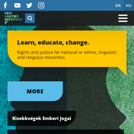
EN
HU
Learn, educate, change.
Rights and justice for national or ethnic, linguistic
and religious minorities
MORE
Kisebbségek Emberi Jogai