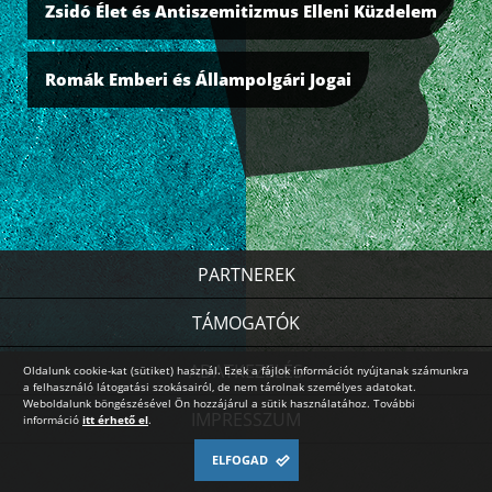
Zsidó Élet és Antiszemitizmus Elleni Küzdelem
Romák Emberi és Állampolgári Jogai
PARTNEREK
TÁMOGATÓK
ADATKEZELÉS
Oldalunk cookie-kat (sütiket) használ. Ezek a fájlok információt nyújtanak számunkra
a felhasználó látogatási szokásairól, de nem tárolnak személyes adatokat.
Weboldalunk böngészésével Ön hozzájárul a sütik használatához. További
IMPRESSZUM
információ
itt érhető el
.
ELFOGAD
HÍRLEVÉL