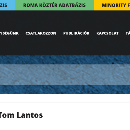
ZIS
ROMA KÖZTÉR ADATBÁZIS
MINORITY 
NYSÉGÜNK
CSATLAKOZZON
PUBLIKÁCIÓK
KAPCSOLAT
T
Tom Lantos