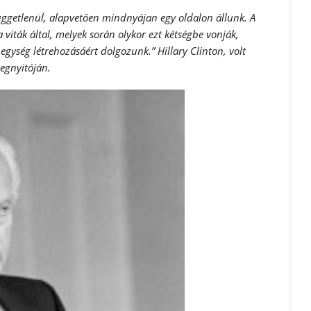
üggetlenül, alapvetően mindnyájan egy oldalon állunk. A
 viták által, melyek során olykor ezt kétségbe vonják,
 egység létrehozásáért dolgozunk.” Hillary Clinton, volt
egnyitóján.