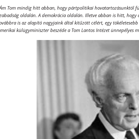
Ám Tom mindig hitt abban, hogy pártpolitikai hovatartozásunktól f
zabadság oldalán. A demokrácia oldalán. Illetve abban is hitt, hogy a
ovábbra is az alapító nagyjaink által kitűzött célért, egy tökéletesebb
merikai külügyminiszter beszéde a Tom Lantos Intézet ünnepélyes m