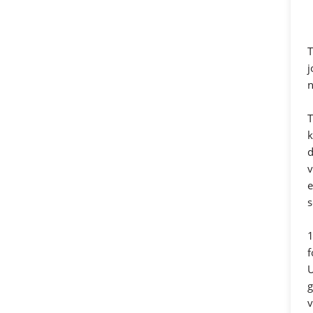
T
j
n
T
k
d
v
e
s
1
f
U
g
v