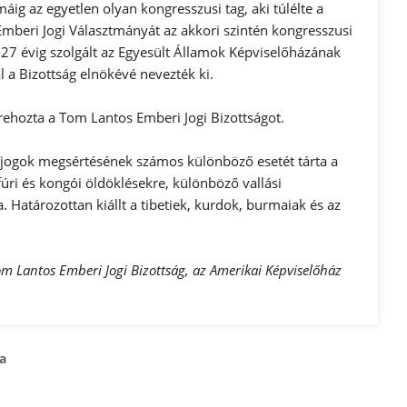
áig az egyetlen olyan kongresszusi tag, aki túlélte a
Emberi Jogi Választmányát az akkori szintén kongresszusi
án 27 évig szolgált az Egyesült Államok Képviselőházának
 a Bizottság elnökévé nevezték ki.
trehozta a Tom Lantos Emberi Jogi Bizottságot.
i jogok megsértésének számos különböző esetét tárta a
rfúri és kongói öldöklésekre, különböző vallási
 Határozottan kiállt a tibetiek, kurdok, burmaiak és az
om Lantos Emberi Jogi Bizottság, az Amerikai Képviselőház
a