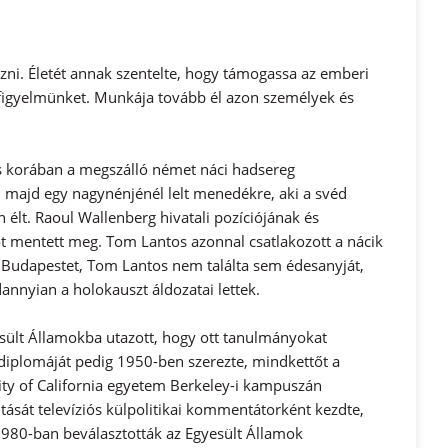
ni. Életét annak szentelte, hogy támogassa az emberi
el figyelmünket. Munkája tovább él azon személyek és
s korában a megszálló német náci hadsereg
majd egy nagynénjénél lelt menedékre, aki a svéd
 élt. Raoul Wallenberg hivatali pozíciójának és
t mentett meg. Tom Lantos azonnal csatlakozott a nácik
k Budapestet, Tom Lantos nem találta sem édesanyját,
dannyian a holokauszt áldozatai lettek.
sült Államokba utazott, hogy ott tanulmányokat
iplomáját pedig 1950-ben szerezte, mindkettőt a
ity of California egyetem Berkeley-i kampuszán
tását televíziós külpolitikai kommentátorként kezdte,
1980-ban beválasztották az Egyesült Államok