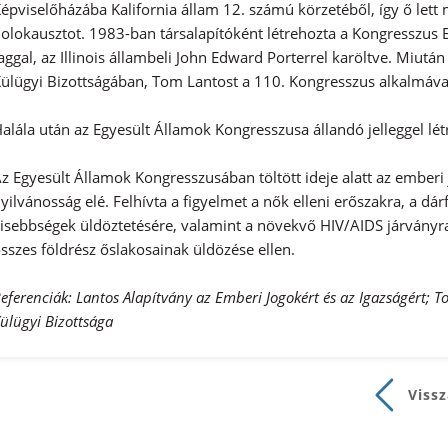
épviselőházába Kalifornia állam 12. számú körzetéből, így ő lett m
olokausztot. 1983-ban társalapítóként létrehozta a Kongresszus 
aggal, az Illinois állambeli John Edward Porterrel karöltve. Miut
ülügyi Bizottságában, Tom Lantost a 110. Kongresszus alkalmával
alála után az Egyesült Államok Kongresszusa állandó jelleggel lé
z Egyesült Államok Kongresszusában töltött ideje alatt az ember
yilvánosság elé. Felhívta a figyelmet a nők elleni erőszakra, a dá
isebbségek üldöztetésére, valamint a növekvő HIV/AIDS járványra.
sszes földrész őslakosainak üldözése ellen.
eferenciák: Lantos Alapítvány az Emberi Jogokért és az Igazságért; T
ülügyi Bizottsága
Vissz