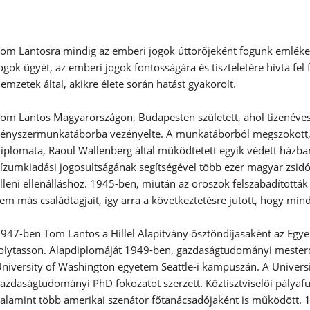
om Lantosra mindig az emberi jogok úttörőjeként fogunk emlékez
ogok ügyét, az emberi jogok fontosságára és tiszteletére hívta f
emzetek által, akikre élete során hatást gyakorolt.
om Lantos Magyarországon, Budapesten született, ahol tizenéve
ényszermunkatáborba vezényelte. A munkatáborból megszökött, 
iplomata, Raoul Wallenberg által működtetett egyik védett házban
ízumkiadási jogosultságának segítségével több ezer magyar zsidó
lleni ellenálláshoz. 1945-ben, miután az oroszok felszabadítottá
em más családtagjait, így arra a következtetésre jutott, hogy min
947-ben Tom Lantos a Hillel Alapítvány ösztöndíjasaként az Egye
olytasson. Alapdiplomáját 1949-ben, gazdaságtudományi mesterd
niversity of Washington egyetem Seattle-i kampuszán. A Univers
azdaságtudományi PhD fokozatot szerzett. Köztisztviselői pályafu
alamint több amerikai szenátor főtanácsadójaként is működött. 