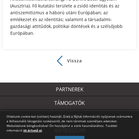
(Ausztria). Fő kutatási területe a zsidó identitás és az
antiszemitizmus a háború utáni Európában; az
emlékezet és az identitás; valamint a társadalmi-
gazdasági attitűdök, politikai döntések és a szélsőjobb
Európában.
Vissza
PARTNEREK
TÁMOGATÓK
ADATKEZELÉS
Oldalunk cookie-kat (sütiket) használ. Ezek a fájlok információt nyújtanak számunkra
a felhasználó látogatási szokásairól, de nem tárolnak személyes adatokat.
Weboldalunk böngészésével Ön hozzájárul a sütik használatához. További
IMPRESSZUM
információ
itt érhető el
.