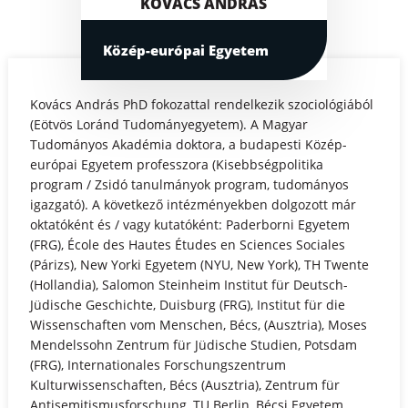
KOVÁCS ANDRÁS
Közép-európai Egyetem
Kovács András PhD fokozattal rendelkezik szociológiából
(Eötvös Loránd Tudományegyetem). A Magyar
Tudományos Akadémia doktora, a budapesti Közép-
európai Egyetem professzora (Kisebbségpolitika
program / Zsidó tanulmányok program, tudományos
igazgató). A következő intézményekben dolgozott már
oktatóként és / vagy kutatóként: Paderborni Egyetem
(FRG), École des Hautes Études en Sciences Sociales
(Párizs), New Yorki Egyetem (NYU, New York), TH Twente
(Hollandia), Salomon Steinheim Institut für Deutsch-
Jüdische Geschichte, Duisburg (FRG), Institut für die
Wissenschaften vom Menschen, Bécs, (Ausztria), Moses
Mendelssohn Zentrum für Jüdische Studien, Potsdam
(FRG), Internationales Forschungszentrum
Kulturwissenschaften, Bécs (Ausztria), Zentrum für
Antisemitismusforschung, TU Berlin, Bécsi Egyetem