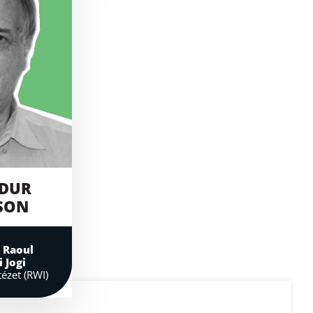
DUR
SON
 Raoul
 Jogi
tézet (RWI)