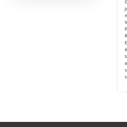
G
j
m
V
P
R
E
é
t
a
s
s