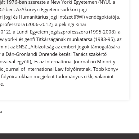
ját 1976-ban szerezte a New Yorki Egyetemen (NYU), a
2-ben. AzAkureyri Egyetem sarkköri jogi
 Jogi és Humanitárius Jogi Intézet (RWI) vendégoktatója.
professzora (2006-2012), a pekingi Kínai
012), a Lundi Egyetem jogászprofesszora (1995-2008), a
w york-i és genfi Titkárságának munkatársa (1983-95), az
mint az ENSZ „Albizottság az emberi jogok támogatására
y a Dán-Grönlandi Önrendelkezési Tanács szakértő
va-val együtt), és az International Journal on Minority
ic Journal of International Law folyóiratnak. Több könyv
 folyóiratokban megjelent tudományos cikk, valamint
e.
a