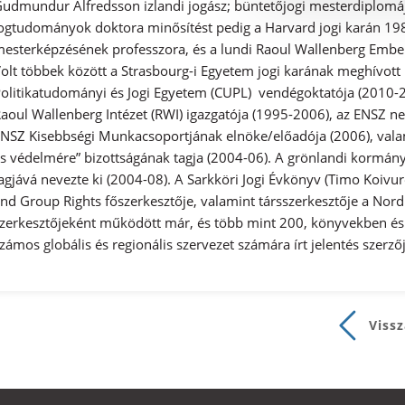
udmundur Alfredsson izlandi jogász; büntetőjogi mesterdiplomá
ogtudományok doktora minősítést pedig a Harvard jogi karán 198
esterképzésének professzora, és a lundi Raoul Wallenberg Emberi
olt többek között a Strasbourg-i Egyetem jogi karának meghívott 
olitikatudományi és Jogi Egyetem (CUPL) vendégoktatója (2010-2
aoul Wallenberg Intézet (RWI) igazgatója (1995-2006), az ENSZ ne
NSZ Kisebbségi Munkacsoportjának elnöke/előadója (2006), vala
s védelmére” bizottságának tagja (2004-06). A grönlandi kormán
agjává nevezte ki (2004-08). A Sarkköri Jogi Évkönyv (Timo Koivuro
nd Group Rights főszerkesztője, valamint társszerkesztője a Nord
zerkesztőjeként működött már, és több mint 200, könyvekben és
zámos globális és regionális szervezet számára írt jelentés szerzőj
Vissz