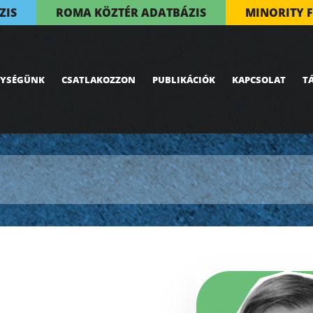
ZIS
ROMA KÖZTÉR ADATBÁZIS
MINORITY 
NYSÉGÜNK
CSATLAKOZZON
PUBLIKÁCIÓK
KAPCSOLAT
T