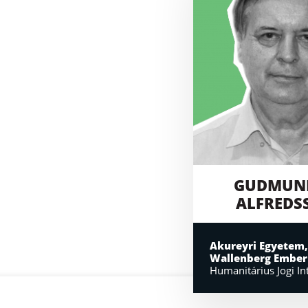
GUDMUN
ALFREDS
Akureyri Egyetem,
Wallenberg Emberi
Humanitárius Jogi In