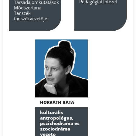
Pedagógiai Intézet
Társadalomkutatások
Módszertana
Tanszék
tanszékvezetője
HORVÁTH KATA
kulturális
antropológus,
pszichodráma és
szociodráma
vezető