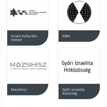
Izraeli Kulturális
IHRA
Intézet
Mazsihisz
Győri Izraelita
Közösség