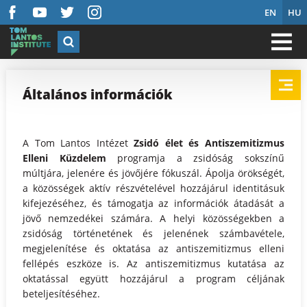
EN
HU
Általános információk
A Tom Lantos Intézet
Zsidó élet és Antiszemitizmus
Elleni Küzdelem
programja a zsidóság sokszínű
múltjára, jelenére és jövőjére fókuszál. Ápolja örökségét,
a közösségek aktív részvételével hozzájárul identitásuk
kifejezéséhez, és támogatja az információk átadását a
jövő nemzedékei számára. A helyi közösségekben a
zsidóság történetének és jelenének számbavétele,
megjelenítése és oktatása az antiszemitizmus elleni
fellépés eszköze is. Az antiszemitizmus kutatása az
oktatással együtt hozzájárul a program céljának
beteljesítéséhez.