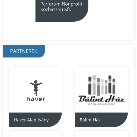
Parforum Nonprofit
Közhasznú Kft.
PARTNEREK
Haver Alapítvány
Bálint Ház