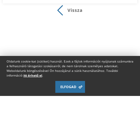
Vissza
Oldalunk cookie-kat (sütiket) használ. Ezek a fájlok információt nyújtanak számunkra
a felhasználó látogatási szokásairól, de nem tárolnak személyes adatokat.
Weboldalunk böngészésével Ön hozzájárul a sütik használatához. További
információ
itt érhető el
.
ELFOGAD
PARTNEREK
TÁMOGATÓK
ADATKEZELÉS