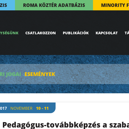
ZIS
ROMA KÖZTÉR ADATBÁZIS
MINORITY 
NYSÉGÜNK
CSATLAKOZZON
PUBLIKÁCIÓK
KAPCSOLAT
T
I JOGAI
ESEMÉNYEK
017
NOVEMBER
10 - 11
Pedagógus-továbbképzés a szaba