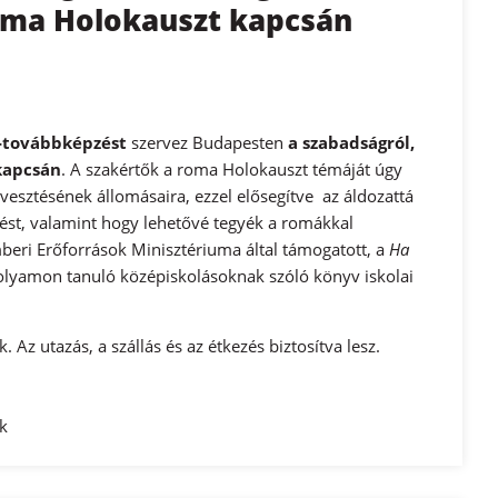
 roma Holokauszt kapcsán
-továbbképzést
szervez Budapesten
a szabadságról,
 kapcsán
. A szakértők a roma Holokauszt témáját úgy
vesztésének állomásaira, ezzel elősegítve az áldozattá
épést, valamint hogy lehetővé tegyék a romákkal
mberi Erőforrások Minisztériuma által támogatott, a
Ha
olyamon tanuló középiskolásoknak szóló könyv iskolai
z utazás, a szállás és az étkezés biztosítva lesz.
ak