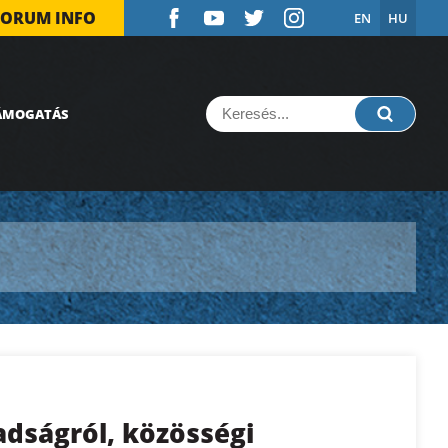
FORUM INFO
EN
HU
ÁMOGATÁS
dságról, közösségi