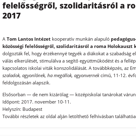
felelősségről, szolidaritásról a
2017
A
Tom Lantos Intézet
kooperatív munkán alapuló
pedagógus
közösségi felelősségről, szolidaritásról a roma Holokauszt
dolgozták fel, hogy érzékennyé tegyék a diákokat a szabadság el
válás elkerülését, stimulálva a segítő együttműködést és a fell
kapcsolatos iskolai viták konszolidálását. A továbbképzés, az E
szaladok, agyonlőnek, ha megállok, agyonvernek
című, 11-12. évf
feldolgozásán alapszik.
Elsősorban — de nem kizárólag — középiskolai tanárokat várunk. A
Időpont: 2017. november 10-11.
Helyszín: Budapest
További részletek az oldal alján letölthető felhívásban található