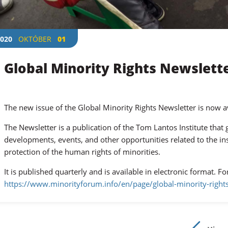
020
OKTÓBER
01
Global Minority Rights Newslette
The new issue of the Global Minority Rights Newsletter is now a
The Newsletter is a publication of the Tom Lantos Institute tha
developments, events, and other opportunities related to the i
protection of the human rights of minorities.
It is published quarterly and is available in electronic format. Fo
https://www.minorityforum.info/en/page/global-minority-rights