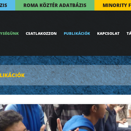
ZIS
ROMA KÖZTÉR ADATBÁZIS
MINORITY 
NYSÉGÜNK
CSATLAKOZZON
PUBLIKÁCIÓK
KAPCSOLAT
T
LIKÁCIÓK