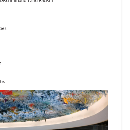
 Discrimination and Racism
ties
n
te.