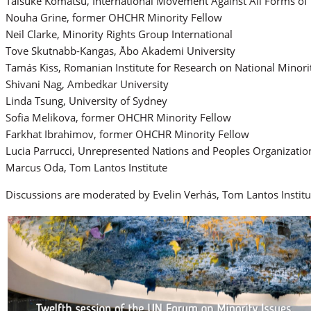
Taisuke Komatsu, International Movement Against All Forms of
Nouha Grine, former OHCHR Minority Fellow
Neil Clarke, Minority Rights Group International
Tove Skutnabb-Kangas, Åbo Akademi University
Tamás Kiss, Romanian Institute for Research on National Minori
Shivani Nag, Ambedkar University
Linda Tsung, University of Sydney
Sofia Melikova, former OHCHR Minority Fellow
Farkhat Ibrahimov, former OHCHR Minority Fellow
Lucia Parrucci, Unrepresented Nations and Peoples Organizatio
Marcus Oda, Tom Lantos Institute
Discussions are moderated by Evelin Verhás, Tom Lantos Institu