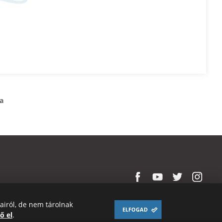
a
sairól, de nem tárolnak
ELFOGAD
ő el
.