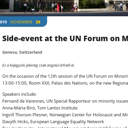
019
NOVEMBER
28
Side-event at the UN Forum on M
Geneva, Switzerland
Ez a bejegyzés jelenleg csak angolul érhető el.
On the occasion of the 12th session of the UN Forum on Minorit
13:00-15:00, Room XXII, Palais des Nations, on the new Regiona
Speakers include:
Fernand de Varennes, UN Special Rapporteur on minority issue
Anna-Mária Bíró, Tom Lantos Institute
Ingvill Thorson Plesner, Norwegian Center for Holocaust and Mi
Davyth Hicks, European Language Equality Network