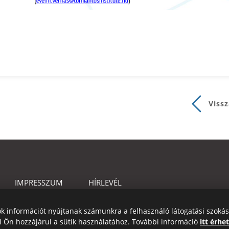
Vissz
IMPRESSZUM
HÍRLEVÉL
jlok információt nyújtanak számunkra a felhasználó látogatási szoká
 Ön hozzájárul a sütik használatához. További információ
itt érhet