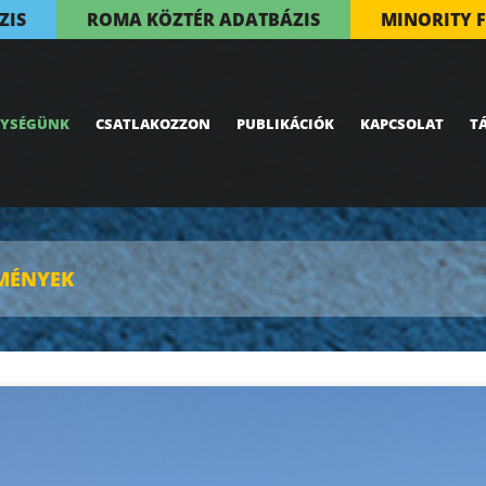
ZIS
ROMA KÖZTÉR ADATBÁZIS
MINORITY 
NYSÉGÜNK
CSATLAKOZZON
PUBLIKÁCIÓK
KAPCSOLAT
T
MÉNYEK