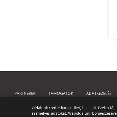
PARTNEREK
TÁMOGATÓK
ADATKEZELÉS
Oldalunk cookie-kat (sütiket) használ. Ezek a fá
személyes adatokat. Weboldalunk böngészésével