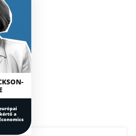
ACKSON-
E
európai
kértő a
 Economics